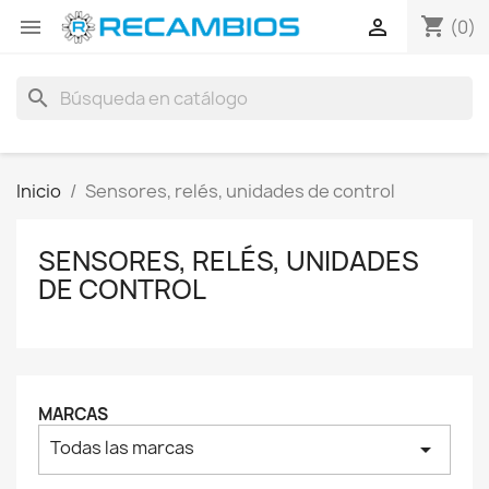
shopping_cart


(0)
search
Inicio
Sensores, relés, unidades de control
SENSORES, RELÉS, UNIDADES
DE CONTROL
MARCAS
Todas las marcas
arrow_drop_down