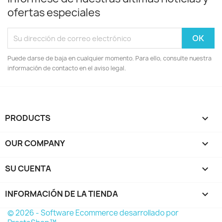
ofertas especiales
Puede darse de baja en cualquier momento. Para ello, consulte nuestra
información de contacto en el aviso legal.
PRODUCTS

OUR COMPANY

SU CUENTA

INFORMACIÓN DE LA TIENDA
keyboard_arrow_down
© 2026 - Software Ecommerce desarrollado por