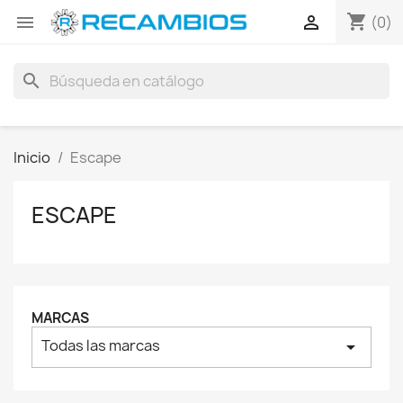
shopping_cart


(0)
search
Inicio
Escape
ESCAPE
MARCAS
Todas las marcas
arrow_drop_down